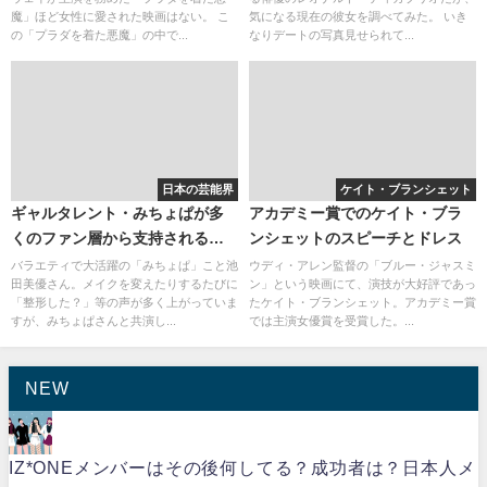
魔」ほど女性に愛された映画はない。 こ
気になる現在の彼女を調べてみた。 いき
の「プラダを着た悪魔」の中で...
なりデートの写真見せられて...
日本の芸能界
ケイト・ブランシェット
ギャルタレント・みちょぱが多
アカデミー賞でのケイト・ブラ
くのファン層から支持される理
ンシェットのスピーチとドレス
由とは
バラエティで大活躍の「みちょぱ」こと池
ウディ・アレン監督の「ブルー・ジャスミ
田美優さん。メイクを変えたりするたびに
ン」という映画にて、演技が大好評であっ
「整形した？」等の声が多く上がっていま
たケイト・ブランシェット。アカデミー賞
すが、みちょぱさんと共演し...
では主演女優賞を受賞した。...
NEW
IZ*ONEメンバーはその後何してる？成功者は？日本人メ