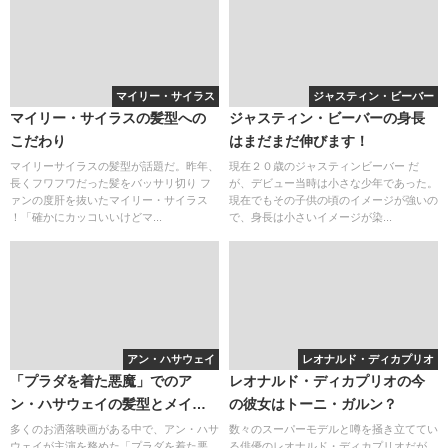
マイリー・サイラス
ジャスティン・ビーバー
マイリー・サイラスの髪型への
ジャスティン・ビーバーの身長
こだわり
はまだまだ伸びます！
マイリーサイラスの髪型が話題だ。昨年、
現在２０歳のジャスティンビーバー だ
長くフワフワだった髪をバッサリ切り フ
が、デビュー当時は小さな少年であった。
ァンの度肝を抜いたマイリー・サイラス
現在でもその子供の頃のイメージが強いの
！「確かにカッコいいけどマ...
で、身長は小さいイメージが染...
アン・ハサウェイ
レオナルド・ディカプリオ
「プラダを着た悪魔」でのア
レオナルド・ディカプリオの今
ン・ハサウェイの髪型とメイク
の彼女はトーニ・ガルン？
に憧れた女性
多くのお洒落映画がある中で、アン・ハサ
数々のスーパーモデルと噂を掻き立ててい
ウェイが主演を務めた「プラダを着た悪
る俳優のレオナルド・ディカプリオだが、