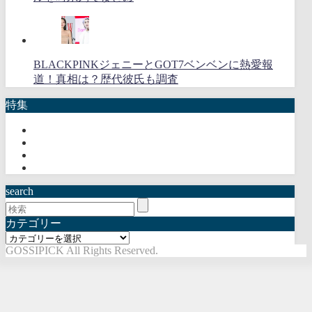
BLACKPINKジェニーとGOT7ベンベンに熱愛報
道！真相は？歴代彼氏も調査
特集
search
カテゴリー
カ
GOSSIPICK All Rights Reserved.
テ
ゴ
リ
ー