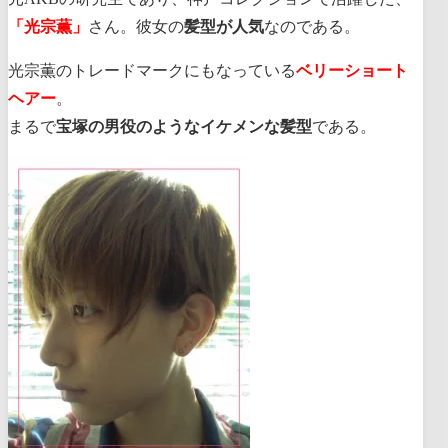
「光宗薫」
さん。彼女の
髪型が人気
なのである。
光宗薫のトレードマークにもなっている
ベリー
ショート
ヘアー
。
まるで
宝塚の男役のようなイケメンな髪型
である。