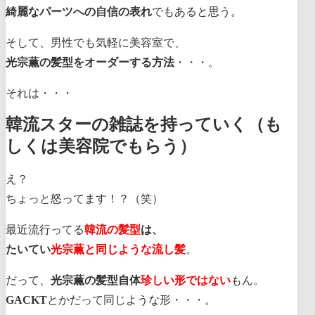
綺麗なパーツへの自信の表れ
でもあると思う。
そして、男性でも気軽に美容室で、
光宗薫の髪型をオーダーする方法
・・・。
それは・・・
韓流スターの雑誌を持っていく（も
しくは美容院でもらう）
え？
ちょっと怒ってます！？（笑）
最近流行ってる
韓流の髪型
は、
たいてい
光宗薫と同じような流し髪
。
だって、
光宗薫の髪型自体
珍しい形ではない
もん。
GACKT
とかだって同じような形・・・。