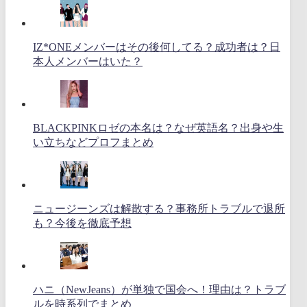
IZ*ONEメンバーはその後何してる？成功者は？日
本人メンバーはいた？
BLACKPINKロゼの本名は？なぜ英語名？出身や生
い立ちなどプロフまとめ
ニュージーンズは解散する？事務所トラブルで退所
も？今後を徹底予想
ハニ（NewJeans）が単独で国会へ！理由は？トラブ
ルを時系列でまとめ