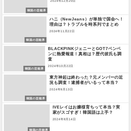
2024年12月20日
韓国の芸能界
ハニ（NewJeans）が単独で国会へ！
理由は？トラブルを時系列でまとめ
2024年11月22日
韓国の芸能界
BLACKPINKジェニーとGOT7ベンベ
ンに熱愛報道！真相は？歴代彼氏も調
査
2024年10月22日
韓国の芸能界
東方神起は終わった？元メンバーの近
況も調査！逮捕者がいるって本当？
2024年9月13日
韓国の芸能界
IVEレイはお嬢様育ちって本当？実
家がスゴすぎ！韓国語は上手？
2024年8月14日
韓国の芸能界