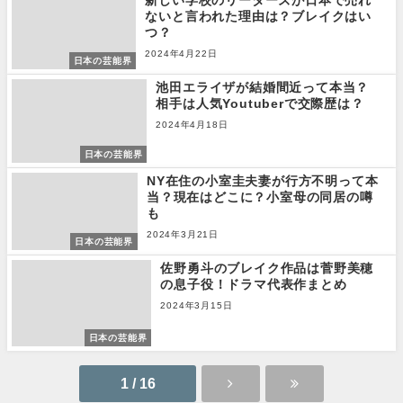
新しい学校のリーダーズが日本で売れ
ないと言われた理由は？ブレイクはい
つ？
2024年4月22日
日本の芸能界
池田エライザが結婚間近って本当？
相手は人気Youtuberで交際歴は？
2024年4月18日
日本の芸能界
NY在住の小室圭夫妻が行方不明って本
当？現在はどこに？小室母の同居の噂
も
2024年3月21日
日本の芸能界
佐野勇斗のブレイク作品は菅野美穂
の息子役！ドラマ代表作まとめ
2024年3月15日
日本の芸能界
1 / 16