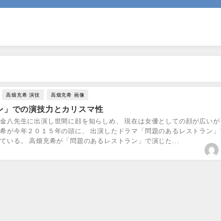
高畑充希 演技
高畑充希 画像
ン」での演技力とカリスマ性
金八先生に出演し世間に顔を知らしめ、 現在は女優としての顔が広いが
充希が今年２０１５年の頭に、 出演したドラマ「問題のあるレストラン」
ている。 高畑充希が「問題のあるレストラン」で演じた...