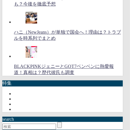
も？今後を徹底予想
ハニ（NewJeans）が単独で国会へ！理由は？トラブ
ルを時系列でまとめ
BLACKPINKジェニーとGOT7ベンベンに熱愛報
道！真相は？歴代彼氏も調査
特集
search