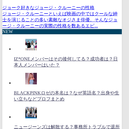
ジョーク好きなジョージ・クルーニーの性格
ジョージ・クルーニーといえば映画の中ではクールな紳
士を演じることの多い素敵なオジさま俳優。そんなジョ
ージ・クルーニーの実際の性格を数あるエピ...
NEW
IZ*ONEメンバーはその後何してる？成功者は？日
本人メンバーはいた？
BLACKPINKロゼの本名は？なぜ英語名？出身や生
い立ちなどプロフまとめ
ニュージーンズは解散する？事務所トラブルで退所