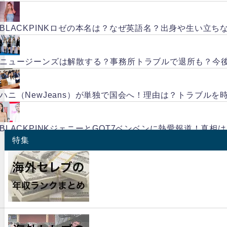
BLACKPINKロゼの本名は？なぜ英語名？出身や生い立ち
ニュージーンズは解散する？事務所トラブルで退所も？今
ハニ（NewJeans）が単独で国会へ！理由は？トラブルを
BLACKPINKジェニーとGOT7ベンベンに熱愛報道！真相
特集