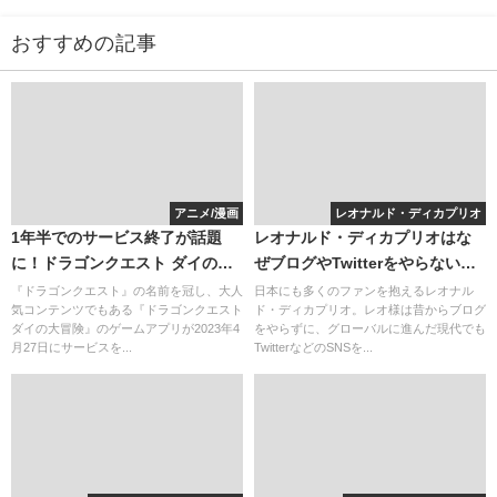
おすすめの記事
アニメ/漫画
レオナルド・ディカプリオ
1年半でのサービス終了が話題
レオナルド・ディカプリオはな
に！ドラゴンクエスト ダイの大
ぜブログやTwitterをやらないの
冒険とは？
か？
『ドラゴンクエスト』の名前を冠し、大人
日本にも多くのファンを抱えるレオナル
気コンテンツでもある『ドラゴンクエスト
ド・ディカプリオ。レオ様は昔からブログ
ダイの大冒険』のゲームアプリが2023年4
をやらずに、グローバルに進んだ現代でも
月27日にサービスを...
TwitterなどのSNSを...