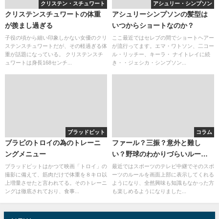
クリステン・スチュワート
アシュリー・シンプソン
クリステンスチュワートの体重
アシュリーシンプソンの髪型は
が羨まし過ぎる
いつからショートなのか？
子役の頃から細い印象しかない女優のクリ
ここ最近ではセレブの間でショートヘアー
ステンスチュワートだが、その軽過ぎる体
が流行ってます。エマ・ワトソン、二コー
重が話題になっている。 クリステンスチ
ル・リッチー、キーラ・ ナイトレイに続
ュワートは身長168センチ...
き・・ジェシカ・シンプソン...
ブラッドピット
コラム
ブラピのトロイの為のトレーニ
ファール？三振？意外と難し
ングメニュー
い？野球のわかりづらいルール
を徹底解説
ブラッドピットはかつて映画「トロイ」の
最近ではスポーツのテレビ中継でそのスポ
撮影に備えて、筋肉だけで体重を８キロ以
ーツのルールを画面上部に表示してくれる
上増量させたと言われてる。そのトレーニ
ようになり、全然興味も知識もなかった方
ングは徹底されており、食事...
も楽しめるようになりました...