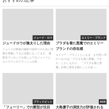
おすすめの記事
ジュード・ロウ
エミリー・ブランド
ジュードロウが激太りした理由
プラダを着た悪魔でのエミリー
ブランドの存在感
ジョードが映画の撮影の役作りのために増
量を実施してると話題になってます。 撮
エミリー・ブラントといえば、まず思い浮
影先でバカンスを楽しんでるジュードに、
かべる のは『プラダを着た悪魔』です
カメラマンのフラッシュが容...
が、しかしながら、 『プラダを着た悪
魔』以前に彼女を観たことがあっ...
ブラッドピット
AKB
「フューリー」での髪型が注目
大島優子の演技力が評価される