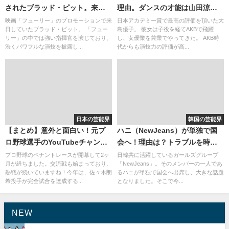
されたブラッド・ピット。来日
理由。ダンスの才能は山田涼介
の目的は子供からのお遣いも兼
と類似。
映画「フューリー」のプロモーションで来
日本アカデミー賞で最高の評価を頂いた大
日していたブラッド・ピット。 「フュー
島優子。 彼女は子役を経てAKBで飛躍
ねてた（笑）
リー」の中では強い指揮官を演じており、
し、女優業を兼業でやってきた。 AKB時
渋くパワフルな演技を披露し...
代からも演技力の評価が高...
日本の芸能界
韓国の芸能界
【まとめ】意外と面白い！元プ
ハニ（NewJeans）が単独で国
ロ野球選手のYouTubeチャンネ
会へ！理由は？トラブルを時系
ル
列でまとめ
プロ野球のペナントレースが開幕して2ヶ
日韓共に活躍しているガールズグループ
月が経ちました。交流戦も始まっており、
「NewJeans」。そのメンバーの一人であ
熱戦が続いていますね！今年は、佐々木朗
るハニが単独で国会へ出席し、大きな話題
希投手が完全試合を達成する...
となりました。そこで今...
NEW