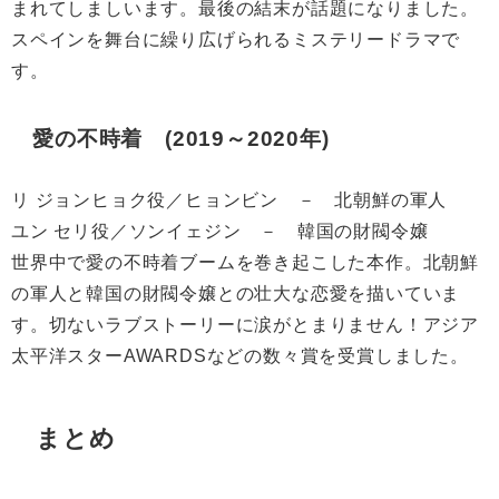
まれてしましいます。最後の結末が話題になりました。
スペインを舞台に繰り広げられるミステリードラマで
す。
愛の不時着 (2019～2020年)
リ ジョンヒョク役／ヒョンビン － 北朝鮮の軍人
ユン セリ役／ソンイェジン － 韓国の財閥令嬢
世界中で
愛の不時着
ブームを巻き起こした本作。北朝鮮
の軍人と韓国の財閥令嬢との壮大な恋愛を描いていま
す。切ないラブストーリーに涙がとまりません！アジア
太平洋スターAWARDSなどの数々賞を受賞しました。
まとめ