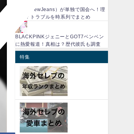
ハニ（NewJeans）が単独で国会へ！理
由は？トラブルを時系列でまとめ
BLACKPINKジェニーとGOT7ベンベン
に熱愛報道！真相は？歴代彼氏も調査
特集