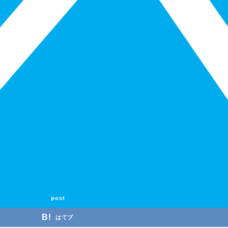
post
はてブ