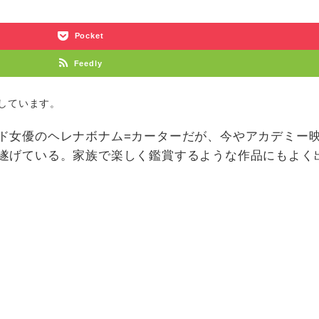
LINE
Pocket
Feedly
しています。
ド女優のヘレナボナム=カーターだが、今やアカデミー
遂げている。家族で楽しく鑑賞するような作品にもよく