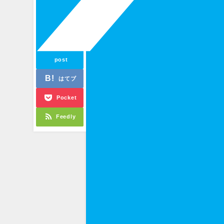
post
はてブ
Pocket
Feedly