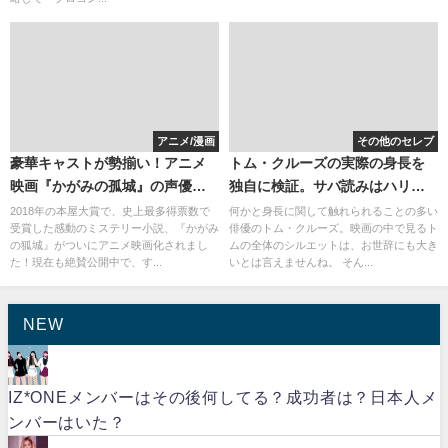
アニメ/漫画
その他のセレブ
豪華キャストが勢揃い！アニメ
トム・クルーズの実際の身長を
映画『かがみの孤城』の声優ま
独自に検証。サバ読みはハリウ
とめ
ッドの常識？
2018年の本屋大賞で、史上最多得票数で
何かと身長に関して触れられることの多い
受賞した感動のミステリー小説、『かがみ
俳優のトム・クルーズ。映画の中で見るト
の狐城』がついにアニメ映画化されまし
ムの全体のシルエットは、お世辞にも大き
た！現在も絶賛公開中で、す...
いとは言えませんね。 そん...
NEW
IZ*ONEメンバーはその後何してる？成功者は？日本人メ
ンバーはいた？