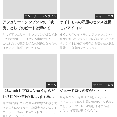
アシュリー・シンプソン
ケイト・モス
アシュリー・シンプソンの「彼
ケイトモスの私服のセンスは新
氏」としてのピートは輝いてい
しいアイコン
た
かつてアシュリー・シンプソンの彼氏であ
多くの人がケイトモスのファッションや、
った時代のピートはとても素敵でした。
彼女の創ったブランドに関心を持っていま
このふたりが彼氏と彼女の関係になったの
す。ケイトはモデル時代から培った人脈と
は２００６年頃、めでたく結...
経験で、自身のファッション...
ゲーム
ジュード・ロウ
【Switch】プロコン買うならど
ジュードロウの髪が・・・・
れ？目的や年齢別におすすめを
最もセクシー な男性に選ばれたジュー
ド・ロウ！やはり世間の憧れの４０代なの
ご紹介！
操作性に優れていて自分の理想の動きがで
でしょう。 アラサーの頃はまさに”美し
きるようになるなど、上級者向けのコント
い”という言葉が良く 似合う...
ローラー「Switch Proコントローラー」、
略して「プロコン...